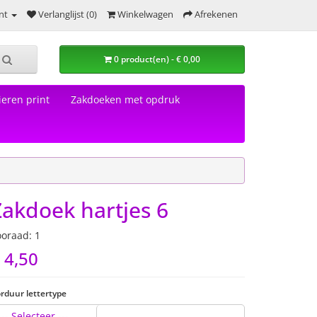
nt
Verlanglijst (0)
Winkelwagen
Afrekenen
0 product(en) - € 0,00
eren print
Zakdoeken met opdruk
Zakdoek hartjes 6
ooraad: 1
 4,50
rduur lettertype
--- Selecteer ---