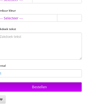
rduur kleur
--- Selecteer ---
kdoek tekst
ntal
Bestellen