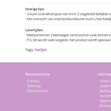
Overige tips:
U kunt onze lettertypes van A t/m Z uitgebreid bekijken 
Een overzicht van onze borduurkleuren kunt u hier bekij
Levertijden:
Meestal binnen 3 werkdagen verstuurd en vaak binnen 4
P.S. Dit wordt vaak vergeten: het product wordt speciaa
Tags:
hartjes
Klantenservice
Informa
· Contact
· Goed 
· Sitemap
· Letter
· Retourneren
· Bordu
· Verze
· Algem
· Privac