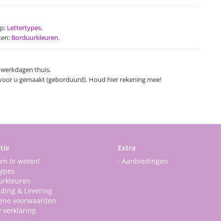
op:
Lettertypes
.
ken:
Borduurkleuren
.
 werkdagen thuis.
l voor u gemaakt (geborduurd). Houd hier rekening mee!
tie
Extra
om te weten!
· Aanbiedingen
types
urkleuren
nding & Levering
ene voorwaarden
y verklaring