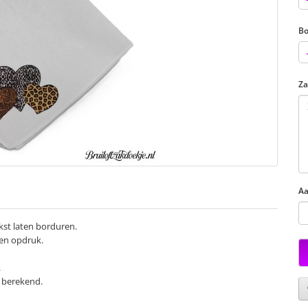
Bo
Za
Aa
kst laten borduren.
een opdruk.
.
u berekend.