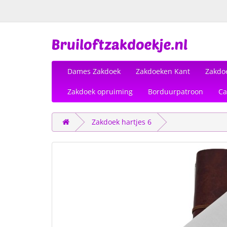
Dames Zakdoek
Zakdoeken Kant
Zakdo
Zakdoek opruiming
Borduurpatroon
Ca
Zakdoek hartjes 6