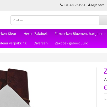
+31 320 263583
Mijn Accou
eken Kleur
Heren Zakdoek
Zakdoeken Bloemen, hartje en di
deau verpakking
Diversen
Zakdoek geborduurd
V
€
Bo