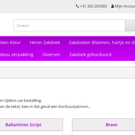
+31 320 263583
Mijn Accou
eken Kleur
Heren Zakdoek
Zakdoeken Bloemen, hartje en di
deau verpakking
Diversen
Zakdoek geborduurd
en tijdens uw bestelling.
n de tekst; kies in dat geval een borduurpatroon..
Ballantines Script
Bravo