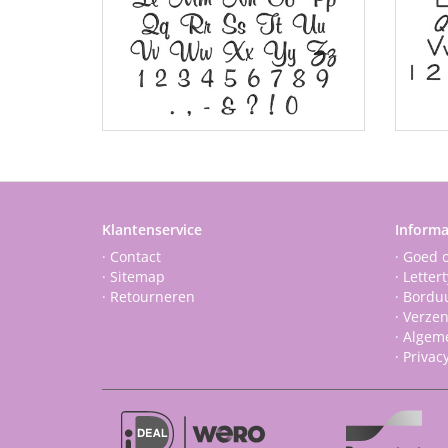
Klantenservice
Informa
· Contact
· Goed 
· Sitemap
· Letter
· Retourneren
· Bordu
· Verze
· Algem
· Privac