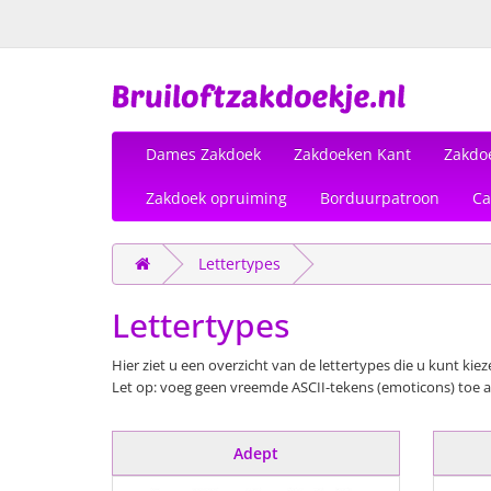
Dames Zakdoek
Zakdoeken Kant
Zakdo
Zakdoek opruiming
Borduurpatroon
Ca
Lettertypes
Lettertypes
Hier ziet u een overzicht van de lettertypes die u kunt kiez
Let op: voeg geen vreemde ASCII-tekens (emoticons) toe aa
Adept