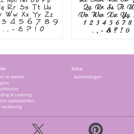
tie
Extra
om te weten!
· Aanbiedingen
types
urkleuren
nding & Levering
ene voorwaarden
y verklaring