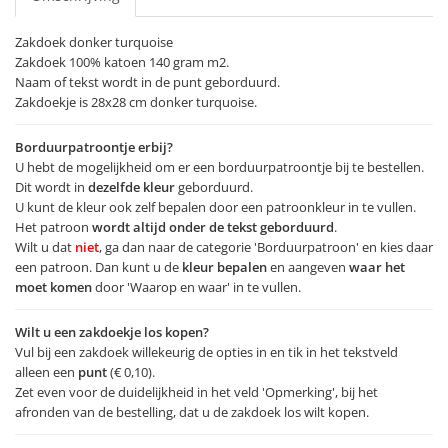
Zakdoek donker turquoise
Zakdoek 100% katoen 140 gram m2.
Naam of tekst wordt in de punt geborduurd.
Zakdoekje is 28x28 cm donker turquoise.
Borduurpatroontje erbij?
U hebt de mogelijkheid om er een borduurpatroontje bij te bestellen.
Dit wordt in
dezelfde kleur
geborduurd.
U kunt de kleur ook zelf bepalen door een patroonkleur in te vullen.
Het patroon
wordt altijd onder de tekst geborduurd
.
Wilt u dat
niet
, ga dan naar de categorie 'Borduurpatroon' en kies daar
een patroon. Dan kunt u de
kleur bepalen
en aangeven
waar het
moet komen
door 'Waarop en waar' in te vullen.
Wilt u een zakdoekje los kopen?
Vul bij een zakdoek willekeurig de opties in en tik in het tekstveld
alleen een
punt
(€ 0,10).
Zet even voor de duidelijkheid in het veld 'Opmerking', bij het
afronden van de bestelling, dat u de zakdoek los wilt kopen.