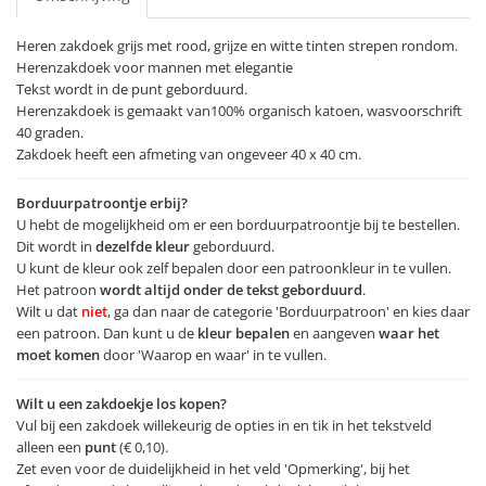
Heren zakdoek grijs met rood, grijze en witte tinten strepen rondom.
Herenzakdoek voor mannen met elegantie
Tekst wordt in de punt geborduurd.
Herenzakdoek is gemaakt van100% organisch katoen, wasvoorschrift
40 graden.
Zakdoek heeft een afmeting van ongeveer 40 x 40 cm.
Borduurpatroontje erbij?
U hebt de mogelijkheid om er een borduurpatroontje bij te bestellen.
Dit wordt in
dezelfde kleur
geborduurd.
U kunt de kleur ook zelf bepalen door een patroonkleur in te vullen.
Het patroon
wordt altijd onder de tekst geborduurd
.
Wilt u dat
niet
, ga dan naar de categorie 'Borduurpatroon' en kies daar
een patroon. Dan kunt u de
kleur bepalen
en aangeven
waar het
moet komen
door 'Waarop en waar' in te vullen.
Wilt u een zakdoekje los kopen?
Vul bij een zakdoek willekeurig de opties in en tik in het tekstveld
alleen een
punt
(€ 0,10).
Zet even voor de duidelijkheid in het veld 'Opmerking', bij het