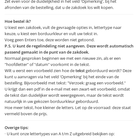
Zet even voor de duidelijkheid in het veld 'Opmerking', bij het
afronden van de bestelling, dat u de zakdoek los wilt kopen.
Hoe bestel ik?
U kiest een zakdoek, vult de gevraagde opties in, lettertype naar
keuze, u kiest een borduurkleur en vult uw tekst in.
Voeg geen Enters toe, deze worden niet getoond.
P.S. U kunt de regelindeling niet aangeven. Deze wordt automatisch
passend gemaakt in de punt van de zakdoek.
Normaal gesproken beginnen we met een nieuwe zin, als er een
"hoofdletter" of "datum" voorkomt in de tekst.
Wilt u eerst een voorbeeld zien hoe de
tekst
geborduurd wordt? Deze
kunt u aanvragen via het veld 'Opmerking' bij het einde van de
bestelling. Bijvoorbeeld met tekst: "Verzoek: graag een voorbeeld."
U krijgt dan een pdf in de e-mail met een zwart-wit voorbeeld, omdat
de tekst dan duidelijker wordt weergegeven, maar de tekst wordt
natuurlijk in uw gekozen borduurkleur geborduurd.
Hoe meer tekst, hoe kleiner de letters. Let op de voorraad: deze staat
vermeld boven de prijs.
Overige tips:
U kunt onze lettertypes van A t/m Z uitgebreid bekijken op: