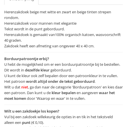
Herenzakdoek beige met witte en zwart en beige tinten strepen
rondom.
Herenzakdoek voor mannen met elegantie
Tekst wordt in de punt geborduurd.
Herenzakdoek is gemaakt van100% organisch katoen, wasvoorschrift
40 graden.
Zakdoek heeft een afmeting van ongeveer 40 x 40 cm.
Borduurpatroontje erbij?
U hebt de mogelijkheid om er een borduurpatroontje bij te bestellen.
Dit wordt in
dezelfde kleur
geborduurd.
U kunt de kleur ook zelf bepalen door een patroonkleur in te vullen.
Het patroon
wordt altijd onder de tekst geborduurd
.
Wilt u dat
niet
, ga dan naar de categorie 'Borduurpatroon' en kies daar
een patroon. Dan kunt u de
kleur bepalen
en aangeven
waar het
moet komen
door 'Waarop en waar' in te vullen.
Wilt u een zakdoekje los kopen?
Vul bij een zakdoek willekeurig de opties in en tik in het tekstveld
alleen een
punt
(€ 0,10).