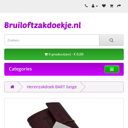
0 product(en) - € 0,00
Categories
Herenzakdoek BART beige