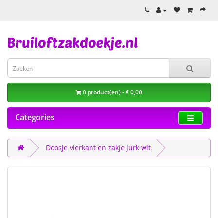
0 product(en) - € 0,00
Categories
Doosje vierkant en zakje jurk wit