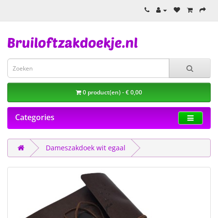
0 product(en) - € 0,00
Categories
Dameszakdoek wit egaal