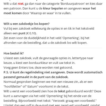
Wilt u dat
niet
, ga dan naar de categorie 'Borduurpatroon' en kies daar
een patroon. Dan kunt u de
kleur bepalen
en aangeven
waar het
moet komen
door 'Waarop en waar' in te vullen.
Wilt u een zakdoekje los kopen?
Vul bij een zakdoek willekeurig de opties in en tik in het tekstveld
alleen een
punt
(€ 0,10).
Zet even voor de duidelijkheid in het veld 'Opmerking', bij het
afronden van de bestelling, dat u de zakdoek los wilt kopen.
Hoe bestel ik?
U kiest een zakdoek, vult de gevraagde opties in, lettertype naar
keuze, u kiest een borduurkleur en vult uw tekst in.
Voeg geen Enters toe, deze worden niet getoond.
P.S. U kunt de regelindeling niet aangeven. Deze wordt automatisch
passend gemaakt in de punt van de zakdoek.
Normaal gesproken beginnen we met een nieuwe zin, als er een
"hoofdletter" of "datum" voorkomt in de tekst.
Wilt u eerst een voorbeeld zien hoe de
tekst
geborduurd wordt? Deze
kunt u aanvragen via het veld 'Opmerking' bij het einde van de
bestelling. Bijvoorbeeld met tekst: "Verzoek: graag een voorbeeld."
U krijgt dan een pdf in de e-mail met een zwart-wit voorbeeld, omdat