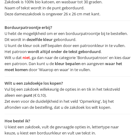
Zakdoek is 100% bio katoen, en wasbaar tot 30 graden.
Naam of tekst wordt in de punt geborduurd.
Deze dameszakdoek is ongeveer 26 x 26 cm met kant.
Borduurpatroontje erbij?
U hebt de mogelijkheid om er een borduurpatroontje bij te bestellen.
Dit wordt in
dezelfde kleur
geborduurd.
U kunt de kleur ook zelf bepalen door een patroonkleur in te vullen.
Het patroon
wordt altijd onder de tekst geborduurd
.
Wilt u dat
niet
, ga dan naar de categorie 'Borduurpatroon' en kies daar
een patroon. Dan kunt u de
kleur bepalen
en aangeven
waar het
moet komen
door 'Waarop en waar' in te vullen.
Wilt u een zakdoekje los kopen?
Vul bij een zakdoek willekeurig de opties in en tik in het tekstveld
alleen een
punt
(€ 0,10).
Zet even voor de duidelijkheid in het veld 'Opmerking', bij het
afronden van de bestelling, dat u de zakdoek los wilt kopen.
Hoe bestel ik?
U kiest een zakdoek, vult de gevraagde opties in, lettertype naar
keuze, u kiest een borduurkleur en vult uw tekst in.