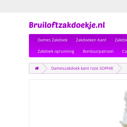
Dames Zakdoek
Zakdoeken Kant
Zakdo
Zakdoek opruiming
Borduurpatroon
Ca
Dameszakdoek kant roze SOPHIE