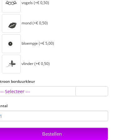
vogels (+€ 0,50)
mond (+€ 0,50)
bloempje (+€ 5,00)
vlinder (+€ 0,50)
troon borduurkleur
--- Selecteer ---
ntal
Bestellen