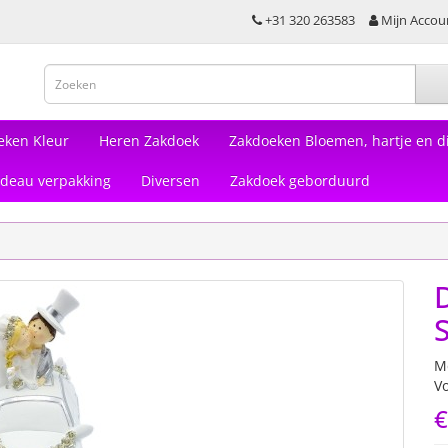
+31 320 263583
Mijn Accou
eken Kleur
Heren Zakdoek
Zakdoeken Bloemen, hartje en di
deau verpakking
Diversen
Zakdoek geborduurd
M
V
€