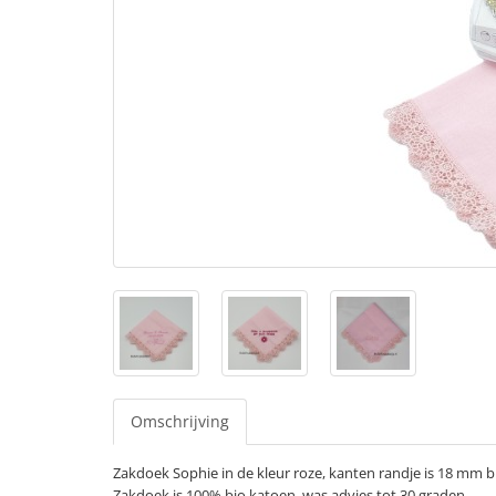
Omschrijving
Zakdoek Sophie in de kleur roze, kanten randje is 18 mm b
Zakdoek is 100% bio katoen, was advies tot 30 graden.