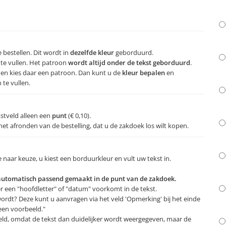
 bestellen. Dit wordt in
dezelfde kleur
geborduurd.
 te vullen. Het patroon
wordt altijd onder de tekst geborduurd
.
 en kies daar een patroon. Dan kunt u de
kleur bepalen
en
 te vullen.
ekstveld alleen een
punt
(€ 0,10).
 het afronden van de bestelling, dat u de zakdoek los wilt kopen.
e naar keuze, u kiest een borduurkleur en vult uw tekst in.
 automatisch passend gemaakt in de punt van de zakdoek.
 een "hoofdletter" of "datum" voorkomt in de tekst.
rdt? Deze kunt u aanvragen via het veld 'Opmerking' bij het einde
 een voorbeeld."
eeld, omdat de tekst dan duidelijker wordt weergegeven, maar de