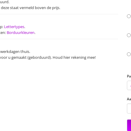
duurd.
: deze staat vermeld boven de prijs.
op:
Lettertypes
.
ken:
Borduurkleuren
.
 werkdagen thuis.
l voor u gemaakt (geborduurd). Houd hier rekening mee!
Pa
Aa