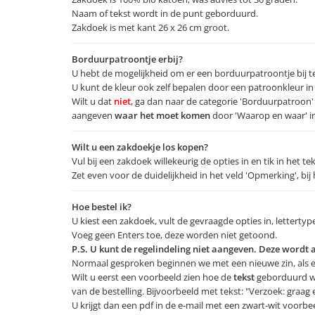
Naam of tekst wordt in de punt geborduurd.
Zakdoek is met kant 26 x 26 cm groot.
Borduurpatroontje erbij?
U hebt de mogelijkheid om er een borduurpatroontje bij te
U kunt de kleur ook zelf bepalen door een patroonkleur in
Wilt u dat
niet
, ga dan naar de categorie 'Borduurpatroon'
aangeven
waar het moet komen
door 'Waarop en waar' in
Wilt u een zakdoekje los kopen?
Vul bij een zakdoek willekeurig de opties in en tik in het t
Zet even voor de duidelijkheid in het veld 'Opmerking', bij
Hoe bestel ik?
U kiest een zakdoek, vult de gevraagde opties in, lettertyp
Voeg geen Enters toe, deze worden niet getoond.
P.S. U kunt de regelindeling niet aangeven. Deze wordt
Normaal gesproken beginnen we met een nieuwe zin, als er
Wilt u eerst een voorbeeld zien hoe de
tekst
geborduurd wo
van de bestelling. Bijvoorbeeld met tekst: "Verzoek: graag
U krijgt dan een pdf in de e-mail met een zwart-wit voorb