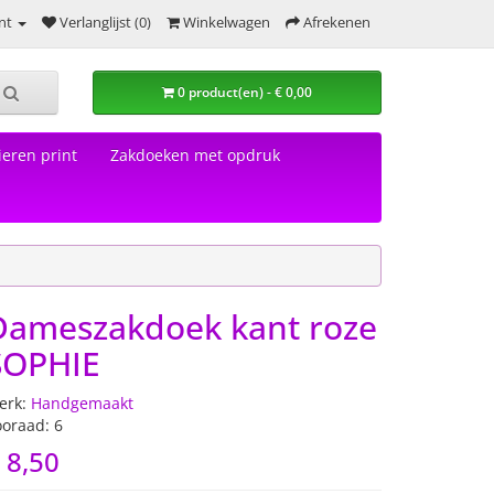
nt
Verlanglijst (0)
Winkelwagen
Afrekenen
0 product(en) - € 0,00
eren print
Zakdoeken met opdruk
Dameszakdoek kant roze
SOPHIE
erk:
Handgemaakt
ooraad: 6
 8,50