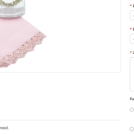
Pa
reed.