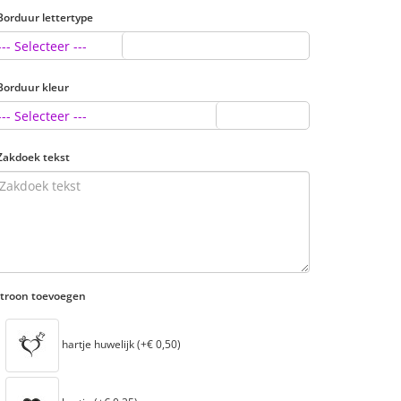
Borduur lettertype
--- Selecteer ---
Borduur kleur
--- Selecteer ---
Zakdoek tekst
troon toevoegen
hartje huwelijk (+€ 0,50)