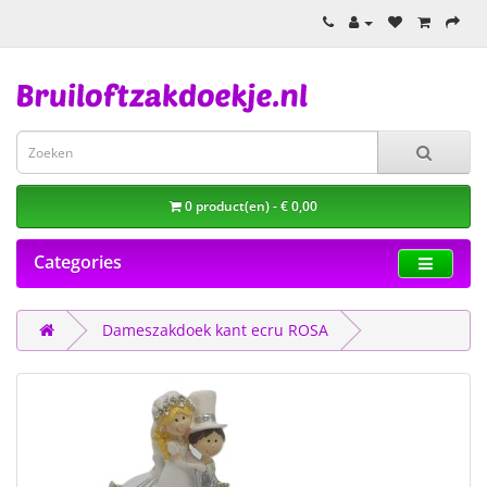
0 product(en) - € 0,00
Categories
Dameszakdoek kant ecru ROSA