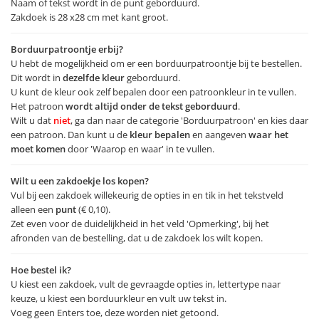
Naam of tekst wordt in de punt geborduurd.
Zakdoek is 28 x28 cm met kant groot.
Borduurpatroontje erbij?
U hebt de mogelijkheid om er een borduurpatroontje bij te bestellen.
Dit wordt in
dezelfde kleur
geborduurd.
U kunt de kleur ook zelf bepalen door een patroonkleur in te vullen.
Het patroon
wordt altijd onder de tekst geborduurd
.
Wilt u dat
niet
, ga dan naar de categorie 'Borduurpatroon' en kies daar
een patroon. Dan kunt u de
kleur bepalen
en aangeven
waar het
moet komen
door 'Waarop en waar' in te vullen.
Wilt u een zakdoekje los kopen?
Vul bij een zakdoek willekeurig de opties in en tik in het tekstveld
alleen een
punt
(€ 0,10).
Zet even voor de duidelijkheid in het veld 'Opmerking', bij het
afronden van de bestelling, dat u de zakdoek los wilt kopen.
Hoe bestel ik?
U kiest een zakdoek, vult de gevraagde opties in, lettertype naar
keuze, u kiest een borduurkleur en vult uw tekst in.
Voeg geen Enters toe, deze worden niet getoond.