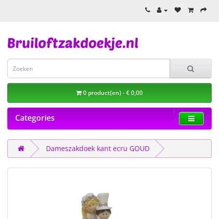
0 product(en) - € 0,00
Categories
Dameszakdoek kant ecru GOUD