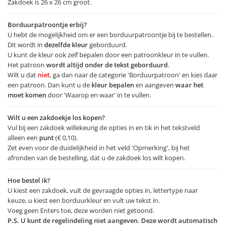
Zakdoek is 26 x 26 cm groot.
Borduurpatroontje erbij?
U hebt de mogelijkheid om er een borduurpatroontje bij te bestellen.
Dit wordt in
dezelfde kleur
geborduurd.
U kunt de kleur ook zelf bepalen door een patroonkleur in te vullen.
Het patroon
wordt altijd onder de tekst geborduurd
.
Wilt u dat
niet
, ga dan naar de categorie 'Borduurpatroon' en kies daar
een patroon. Dan kunt u de
kleur bepalen
en aangeven
waar het
moet komen
door 'Waarop en waar' in te vullen.
Wilt u een zakdoekje los kopen?
Vul bij een zakdoek willekeurig de opties in en tik in het tekstveld
alleen een
punt
(€ 0,10).
Zet even voor de duidelijkheid in het veld 'Opmerking', bij het
afronden van de bestelling, dat u de zakdoek los wilt kopen.
Hoe bestel ik?
U kiest een zakdoek, vult de gevraagde opties in, lettertype naar
keuze, u kiest een borduurkleur en vult uw tekst in.
Voeg geen Enters toe, deze worden niet getoond.
P.S. U kunt de regelindeling niet aangeven. Deze wordt automatisch