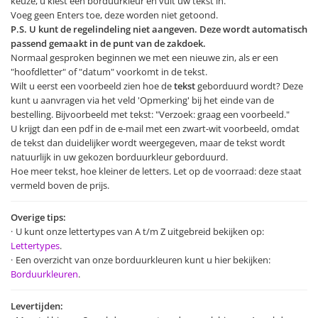
keuze, u kiest een borduurkleur en vult uw tekst in.
Voeg geen Enters toe, deze worden niet getoond.
P.S. U kunt de regelindeling niet aangeven. Deze wordt automatisch
passend gemaakt in de punt van de zakdoek.
Normaal gesproken beginnen we met een nieuwe zin, als er een
"hoofdletter" of "datum" voorkomt in de tekst.
Wilt u eerst een voorbeeld zien hoe de
tekst
geborduurd wordt? Deze
kunt u aanvragen via het veld 'Opmerking' bij het einde van de
bestelling. Bijvoorbeeld met tekst: "Verzoek: graag een voorbeeld."
U krijgt dan een pdf in de e-mail met een zwart-wit voorbeeld, omdat
de tekst dan duidelijker wordt weergegeven, maar de tekst wordt
natuurlijk in uw gekozen borduurkleur geborduurd.
Hoe meer tekst, hoe kleiner de letters. Let op de voorraad: deze staat
vermeld boven de prijs.
Overige tips:
U kunt onze lettertypes van A t/m Z uitgebreid bekijken op:
Lettertypes
.
Een overzicht van onze borduurkleuren kunt u hier bekijken:
Borduurkleuren
.
Levertijden: