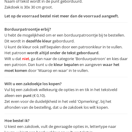
Naam of tekst wordt in de punt geborduurd.
Zakdoek is 30x 30 cm groot.
Let op de voorraad bestel niet meer dan de voorraad aangeeft.
Borduurpatroontje erbij?
U hebt de mogelijkheid om er een borduurpatroontje bij te bestellen.
Dit wordt in
dezelfde kleur
geborduurd.
U kunt de kleur ook zelf bepalen door een patroonkleur in te vullen.
Het patroon
wordt altijd onder de tekst geborduurd
.
Wilt u dat
niet
, ga dan naar de categorie 'Borduurpatroon' en kies daar
een patroon. Dan kunt u de
kleur bepalen
en aangeven
waar het
moet komen
door 'Waarop en waar' in te vullen.
Wilt u een zakdoekje los kopen?
Vul bij een zakdoek willekeurig de opties in en tik in het tekstveld
alleen een
punt
(€ 0,10).
Zet even voor de duidelijkheid in het veld 'Opmerking', bij het
afronden van de bestelling, dat u de zakdoek los wilt kopen.
Hoe bestel ik?
U kiest een zakdoek, vult de gevraagde opties in, lettertype naar