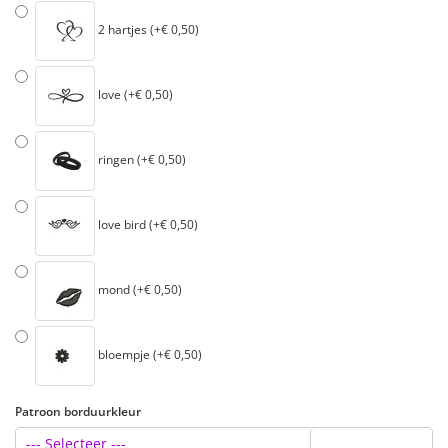
2 hartjes (+€ 0,50)
love (+€ 0,50)
ringen (+€ 0,50)
love bird (+€ 0,50)
mond (+€ 0,50)
bloempje (+€ 0,50)
Patroon borduurkleur
--- Selecteer ---