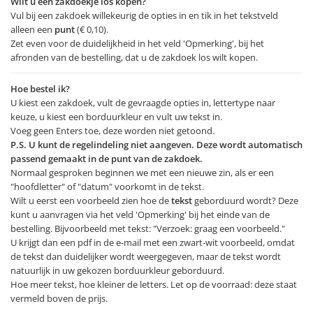
Wilt u een zakdoekje los kopen?
Vul bij een zakdoek willekeurig de opties in en tik in het tekstveld
alleen een
punt
(€ 0,10).
Zet even voor de duidelijkheid in het veld 'Opmerking', bij het
afronden van de bestelling, dat u de zakdoek los wilt kopen.
Hoe bestel ik?
U kiest een zakdoek, vult de gevraagde opties in, lettertype naar
keuze, u kiest een borduurkleur en vult uw tekst in.
Voeg geen Enters toe, deze worden niet getoond.
P.S. U kunt de regelindeling niet aangeven. Deze wordt automatisch
passend gemaakt in de punt van de zakdoek.
Normaal gesproken beginnen we met een nieuwe zin, als er een
"hoofdletter" of "datum" voorkomt in de tekst.
Wilt u eerst een voorbeeld zien hoe de
tekst
geborduurd wordt? Deze
kunt u aanvragen via het veld 'Opmerking' bij het einde van de
bestelling. Bijvoorbeeld met tekst: "Verzoek: graag een voorbeeld."
U krijgt dan een pdf in de e-mail met een zwart-wit voorbeeld, omdat
de tekst dan duidelijker wordt weergegeven, maar de tekst wordt
natuurlijk in uw gekozen borduurkleur geborduurd.
Hoe meer tekst, hoe kleiner de letters. Let op de voorraad: deze staat
vermeld boven de prijs.