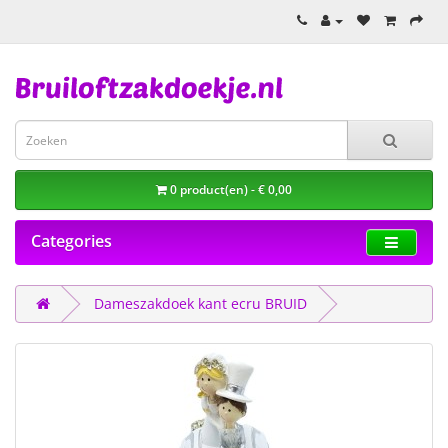
0 product(en) - € 0,00
Categories
Dameszakdoek kant ecru BRUID