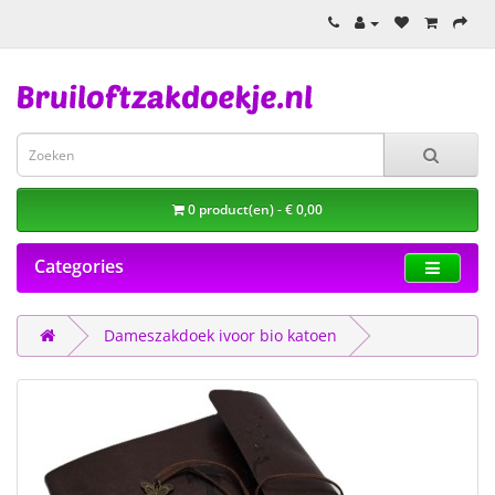
0 product(en) - € 0,00
Categories
Dameszakdoek ivoor bio katoen