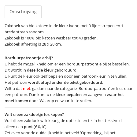
Omschrijving
Zakdoek van bio katoen in de kleur ivoor, met 3 fijne strepen en 1
brede streep rondom.
Zakdoek is 100% bio katoen wasbaar tot 40 graden.
Zakdoek afmeting is 28 x 28 cm.
Borduurpatroontje erbij?
U hebt de mogelijkheid om er een borduurpatroontje bij te bestellen.
Dit wordt in
dezelfde kleur
geborduurd.
U kunt de kleur ook zelf bepalen door een patroonkleur in te vullen.
Het patroon
wordt altijd onder de tekst geborduurd
.
Wilt u dat
niet
, ga dan naar de categorie 'Borduurpatroon' en kies daar
een patroon. Dan kunt u de
kleur bepalen
en aangeven
waar het
moet komen
door 'Waarop en waar' in te vullen.
Wilt u een zakdoekje los kopen?
Vul bij een zakdoek willekeurig de opties in en tik in het tekstveld
alleen een
punt
(€ 0,10).
Zet even voor de duidelijkheid in het veld 'Opmerking', bij het