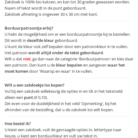
Zakdoek is 100% bio katoen, en kan tot 30 graden gewassen worden.
Naam of tekst wordt in de punt geborduurd.
Zakdoek afmeting is ongeveer 30 x 30 cm met kant.
Borduurpatroontje erbij?
U hebt de mogelijkheid om er een borduurpatroontje bij te bestellen.
Dit wordt in
dezelfde kleur
geborduurd.
U kunt de kleur ook zelf bepalen door een patroonkleur in te vullen.
Het patroon
wordt altijd onder de tekst geborduurd
.
Wilt u dat
niet
, ga dan naar de categorie 'Borduurpatroon' en kies daar
een patroon. Dan kunt u de
kleur bepalen
en aangeven
waar het
moet komen
door 'Waarop en waar' in te vullen.
Wilt u een zakdoekje los kopen?
Vul bij een zakdoek willekeurig de opties in en tik in het tekstveld
alleen een
punt
(€ 0,10).
Zet even voor de duidelijkheid in het veld 'Opmerking', bij het
afronden van de bestelling, dat u de zakdoek los wilt kopen.
Hoe bestel ik?
U kiest een zakdoek, vult de gevraagde opties in, lettertype naar
keuze, u kiest een borduurkleur en vult uw tekst in.