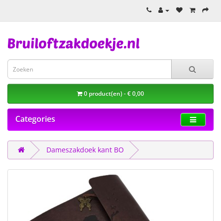
0 product(en) - € 0,00
Categories
Dameszakdoek kant BO