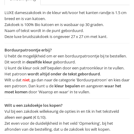
LUXE dameszakdoek in de kleur wit/ivoor het kanten randje is 1.5 cm
breed en is van katoen.
Zakdoek is 100% Bio katoen en is wasbaar op 30 graden.
Naam of tekst wordt in de punt geborduurd.
Deze luxe bruidszakdoek is ongeveer 27 x 27 cm met kant.
Borduurpatroontje erbij?
U hebt de mogelijkheid om er een borduurpatroontje bij te bestellen.
Dit wordt in
dezelfde kleur
geborduurd.
U kunt de kleur ook zelf bepalen door een patroonkleur in te vullen.
Het patroon
wordt altijd onder de tekst geborduurd
.
Wilt u dat
niet
, ga dan naar de categorie 'Borduurpatroon' en kies daar
een patroon. Dan kunt u de
kleur bepalen
en aangeven
waar het
moet komen
door 'Waarop en waar' in te vullen.
Wilt u een zakdoekje los kopen?
Vul bij een zakdoek willekeurig de opties in en tik in het tekstveld
alleen een
punt
(€ 0,10).
Zet even voor de duidelijkheid in het veld 'Opmerking', bij het
afronden van de bestelling, dat u de zakdoek los wilt kopen.