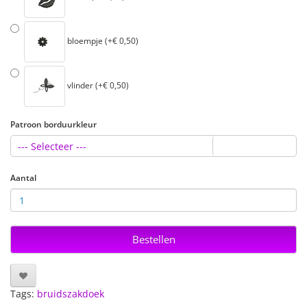
bloempje (+€ 0,50)
vlinder (+€ 0,50)
Patroon borduurkleur
--- Selecteer ---
Aantal
Bestellen
Tags:
bruidszakdoek