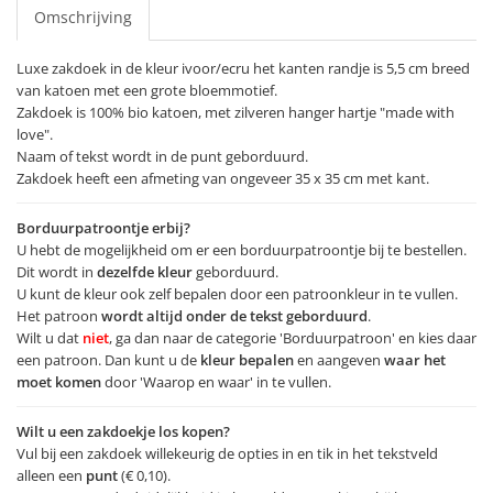
Omschrijving
Luxe zakdoek in de kleur ivoor/ecru het kanten randje is 5,5 cm breed
van katoen met een grote bloemmotief.
Zakdoek is 100% bio katoen, met zilveren hanger hartje "made with
love".
Naam of tekst wordt in de punt geborduurd.
Zakdoek heeft een afmeting van ongeveer 35 x 35 cm met kant.
Borduurpatroontje erbij?
U hebt de mogelijkheid om er een borduurpatroontje bij te bestellen.
Dit wordt in
dezelfde kleur
geborduurd.
U kunt de kleur ook zelf bepalen door een patroonkleur in te vullen.
Het patroon
wordt altijd onder de tekst geborduurd
.
Wilt u dat
niet
, ga dan naar de categorie 'Borduurpatroon' en kies daar
een patroon. Dan kunt u de
kleur bepalen
en aangeven
waar het
moet komen
door 'Waarop en waar' in te vullen.
Wilt u een zakdoekje los kopen?
Vul bij een zakdoek willekeurig de opties in en tik in het tekstveld
alleen een
punt
(€ 0,10).