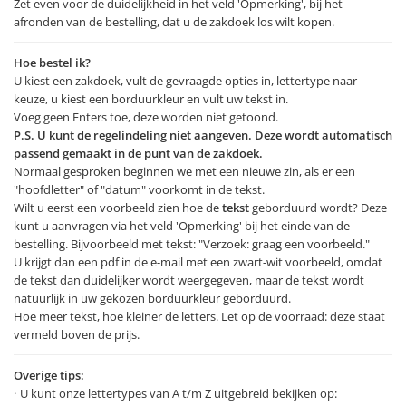
Zet even voor de duidelijkheid in het veld 'Opmerking', bij het
afronden van de bestelling, dat u de zakdoek los wilt kopen.
Hoe bestel ik?
U kiest een zakdoek, vult de gevraagde opties in, lettertype naar
keuze, u kiest een borduurkleur en vult uw tekst in.
Voeg geen Enters toe, deze worden niet getoond.
P.S. U kunt de regelindeling niet aangeven. Deze wordt automatisch
passend gemaakt in de punt van de zakdoek.
Normaal gesproken beginnen we met een nieuwe zin, als er een
"hoofdletter" of "datum" voorkomt in de tekst.
Wilt u eerst een voorbeeld zien hoe de
tekst
geborduurd wordt? Deze
kunt u aanvragen via het veld 'Opmerking' bij het einde van de
bestelling. Bijvoorbeeld met tekst: "Verzoek: graag een voorbeeld."
U krijgt dan een pdf in de e-mail met een zwart-wit voorbeeld, omdat
de tekst dan duidelijker wordt weergegeven, maar de tekst wordt
natuurlijk in uw gekozen borduurkleur geborduurd.
Hoe meer tekst, hoe kleiner de letters. Let op de voorraad: deze staat
vermeld boven de prijs.
Overige tips:
U kunt onze lettertypes van A t/m Z uitgebreid bekijken op: