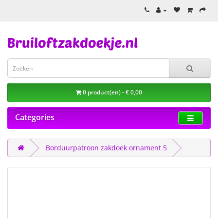
0 product(en) - € 0,00
Categories
Borduurpatroon zakdoek ornament 5