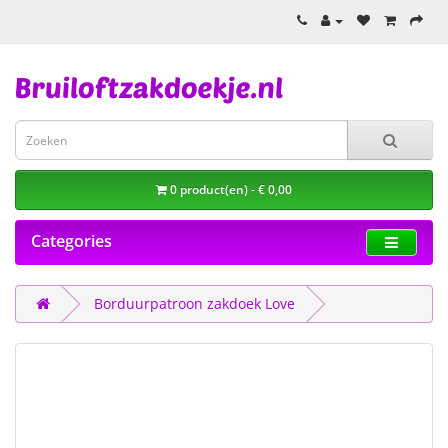
0 product(en) - € 0,00
Categories
Borduurpatroon zakdoek Love